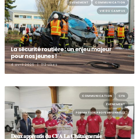
EVENEMENT
COMMUNICATION
VIE DU CAMPUS
La sécurité routière : un enjeu majeur
pour nos jeunes !
4 avril 2025
112 Likes
COMMUNICATION
CFA
EVENEMENT
FORMATION PROFESSIONNELLE
𝐃𝐞𝐮𝐱 𝐚𝐩𝐩𝐫𝐞𝐧𝐭𝐢𝐬 𝐝𝐮 𝐂𝐅𝐀 𝐋𝐚 𝐂𝐡𝐚̂𝐭𝐚𝐢𝐠𝐧𝐞𝐫𝐚𝐢𝐞