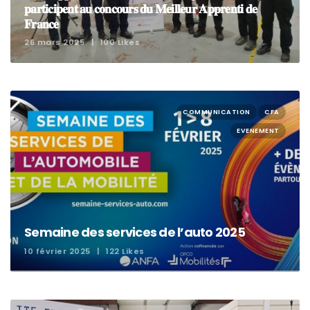
𝐩𝐚𝐫𝐭𝐢𝐜𝐢𝐩𝐞𝐧𝐭 𝐚𝐮 𝐜𝐨𝐧𝐜𝐨𝐮𝐫𝐬 𝐝𝐮 𝐌𝐞𝐢𝐥𝐥𝐞𝐮𝐫 𝐀𝐩𝐩𝐫𝐞𝐧𝐭𝐢 𝐝𝐞
𝐅𝐫𝐚𝐧𝐜𝐞
26 mars 2025
100 Likes
COMMUNICATION
CFA
EVENEMENT
Semaine des services de l’auto 2025
10 février 2025
122 Likes