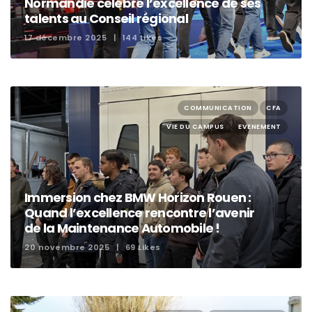
Normandie célèbre l’excellence de ses
talents au Conseil régional
17 décembre 2025
144 Likes
COMMUNICATION
CFA
VIE DU CAMPUS
EVENEMENT
Immersion chez BMW Horizon Rouen :
Quand l’excellence rencontre l’avenir
de la Maintenance Automobile !
20 novembre 2025
69 Likes