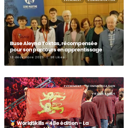
Buse Aleyna Toktas, récompensée
pour son parcours en apprentissage
18 décembre 2025
98 Likes
EVENEMENT
COMMUNICATION
VIE DU CAMPUS
WorldSkills – 48e édition – La