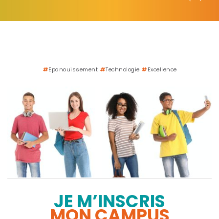
#
Epanouissement
#
Technologie
#
Excellence
JE M’INSCRIS
MON CAMPUS