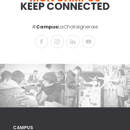
KEEP CONNECTED
#
Campus
LaChataigneraie
CAMPUS