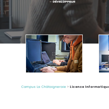
Campus La Châtaigneraie
>
Licence Informatiqu