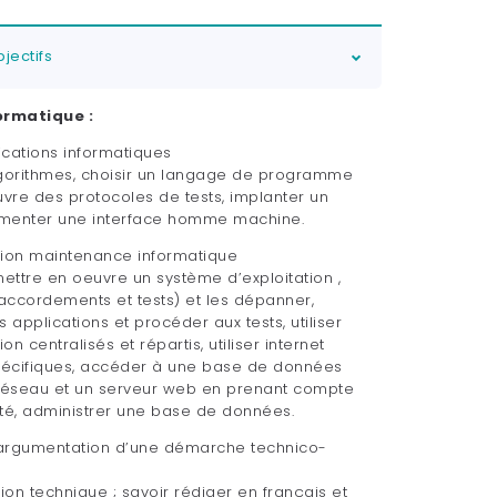
jectifs
ormatique :
cations informatiques
gorithmes, choisir un langage de programme
oeuvre des protocoles de tests, implanter un
menter une interface homme machine.
ration maintenance informatique
mettre en oeuvre un système d’exploitation ,
(raccordements et tests) et les dépanner,
es applications et procéder aux tests, utiliser
n centralisés et répartis, utiliser internet
pécifiques, accéder à une base de données
n réseau et un serveur web en prenant compte
ité, administrer une base de données.
et argumentation d’une démarche technico-
n technique ; savoir rédiger en français et