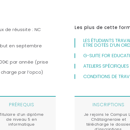
Les plus de cette form
ux de réussite : NC
LES ÉTUDIANTS TRAVA
ETRE DOTÉS D’UN ORD
but en septembre
G-SUITE FOR EDUCATI
00€ par année (prise
ATELIERS SPÉCIFIQUE
 charge par l’opco)
CONDITIONS DE TRAVA
PRÉREQUIS
INSCRIPTIONS
Titulaire d’un diplôme
Je rejoins le Campus 
de niveau 5 en
Châtaigneraie et
informatique
télécharge le dossie
d’inscriptions.