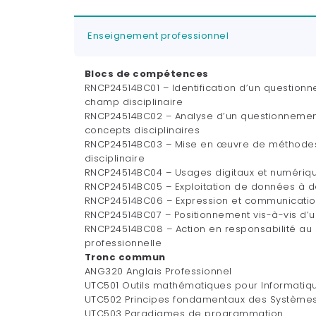
Enseignement professionnel
Blocs de compétences
RNCP24514BC01 – Identification d’un questionn
champ disciplinaire
RNCP24514BC02 – Analyse d’un questionnemen
concepts disciplinaires
RNCP24514BC03 – Mise en œuvre de méthodes 
disciplinaire
RNCP24514BC04 – Usages digitaux et numériq
RNCP24514BC05 – Exploitation de données à de
RNCP24514BC06 – Expression et communication
RNCP24514BC07 – Positionnement vis-à-vis d’
RNCP24514BC08 – Action en responsabilité au 
professionnelle
Tronc commun
ANG320 Anglais Professionnel
UTC501 Outils mathématiques pour Informatiq
UTC502 Principes fondamentaux des Systèmes 
UTC503 Paradigmes de programmation