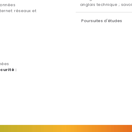
anglais technique ; sav
Données
ternet: réseaux et
Poursuites d'études
nées
curité :