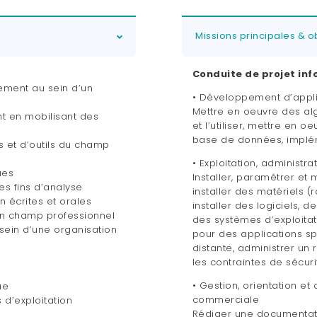
Missions principales & ob
Conduite de projet inf
ement au sein d’un
• Développement d’appli
Mettre en oeuvre des al
t en mobilisant des
et l’utiliser, mettre en 
base de données, implé
et d’outils du champ
• Exploitation, administ
ues
Installer, paramétrer et 
s fins d’analyse
installer des matériels 
 écrites et orales
installer des logiciels, d
un champ professionnel
des systèmes d’exploitatio
sein d’une organisation
pour des applications s
distante, administrer u
les contraintes de sécur
• Gestion, orientation 
ue
commerciale
d’exploitation
Rédiger une documentatio