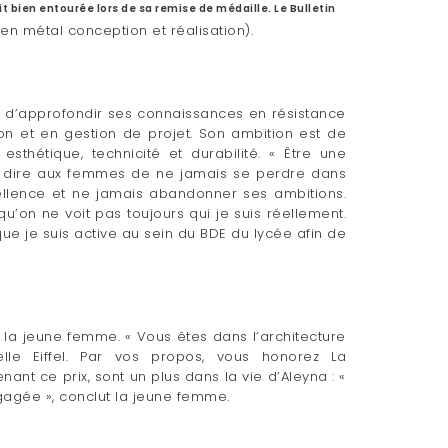
t bien entourée lors de sa remise de médaille. Le Bulletin
n métal conception et réalisation).
in d’approfondir ses connaissances en résistance
n et en gestion de projet. Son ambition est de
esthétique, technicité et durabilité. « Être une
ux dire aux femmes de ne jamais se perdre dans
cellence et ne jamais abandonner ses ambitions.
u’on ne voit pas toujours qui je suis réellement.
 que je suis active au sein du BDE du lycée afin de
er la jeune femme. « Vous êtes dans l’architecture
le Eiffel. Par vos propos, vous honorez La
enant ce prix, sont un plus dans la vie d’Aleyna : «
ngagée », conclut la jeune femme.