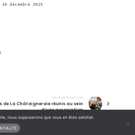
 16 décembre 2025
E
PROCHAIN ARTICLE
s de La Châtaigneraie réunis au sein
d’une association
 site, nous supposerons que vous en êtes satisfait.
NTIALITÉ