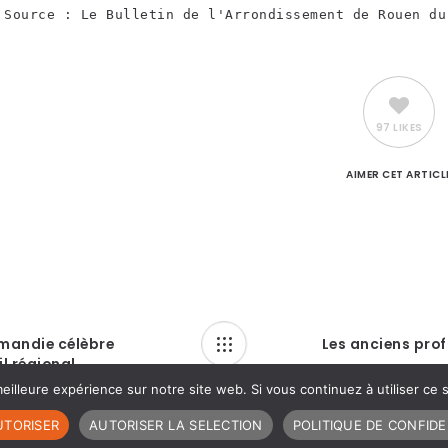
Source : Le Bulletin de l'Arrondissement de Rouen du
97 LIKES
AIMER
CET ARTICL
rmandie célèbre
Les anciens prof
il régional
eilleure expérience sur notre site web. Si vous continuez à utiliser ce
UTORISER
AUTORISER LA SELECTION
POLITIQUE DE CONFIDE