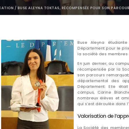
CATION
/
BUSE ALEYNA TOKTAS, RÉCOMPENSÉE POUR SON PARCOUR
Buse Aleyna étudian
Département pour le pri
la société des membres 
En juin dernier, au camp
récompensée par la Soc
son parcours remarquabl
départemental des app
Département. Elle éta
campus, Carine Blanch
nombreux élèves et ami
qui s’est déroulée dans l
Valorisation de l’app
La Société des membres