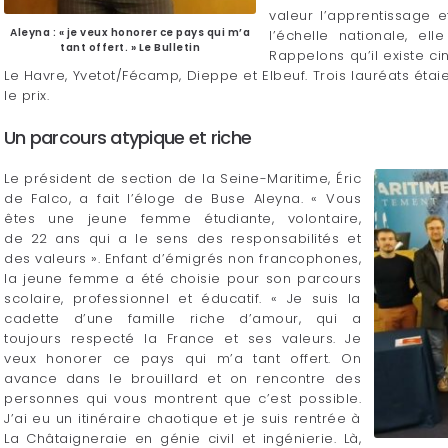
valeur l’apprentissage e
Aleyna : « je veux honorer ce pays qui m’a
l’échelle nationale, el
tant offert. » Le Bulletin
Rappelons qu’il existe c
Le Havre, Yvetot/Fécamp, Dieppe et Elbeuf. Trois lauréats étai
le prix.
Un parcours atypique et riche
Le président de section de la Seine-Maritime, Éric
de Falco, a fait l’éloge de Buse Aleyna. « Vous
êtes une jeune femme étudiante, volontaire,
de 22 ans qui a le sens des responsabilités et
des valeurs ». Enfant d’émigrés non francophones,
la jeune femme a été choisie pour son parcours
scolaire, professionnel et éducatif. « Je suis la
cadette d’une famille riche d’amour, qui a
toujours respecté la France et ses valeurs. Je
veux honorer ce pays qui m’a tant offert. On
avance dans le brouillard et on rencontre des
personnes qui vous montrent que c’est possible.
J’ai eu un itinéraire chaotique et je suis rentrée à
La Châtaigneraie en génie civil et ingénierie. Là,