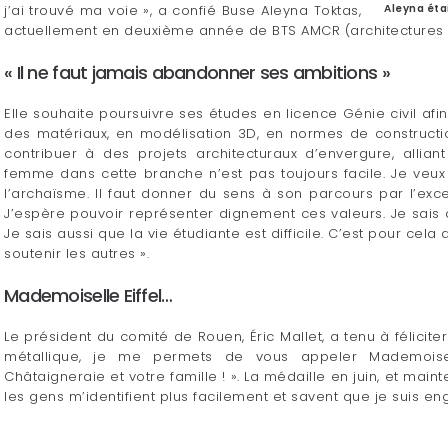
Aleyna étai
j’ai trouvé ma voie », a confié Buse Aleyna Toktas,
actuellement en deuxième année de BTS AMCR (architectures e
« Il ne faut jamais abandonner ses ambitions »
Elle souhaite poursuivre ses études en licence Génie civil af
des matériaux, en modélisation 3D, en normes de constructio
contribuer à des projets architecturaux d’envergure, alliant 
femme dans cette branche n’est pas toujours facile. Je ve
l’archaïsme. Il faut donner du sens à son parcours par l’ex
J’espère pouvoir représenter dignement ces valeurs. Je sais q
Je sais aussi que la vie étudiante est difficile. C’est pour cela
soutenir les autres ».
Mademoiselle Eiffel…
Le président du comité de Rouen, Éric Mallet, a tenu à félicit
métallique, je me permets de vous appeler Mademoisel
Châtaigneraie et votre famille ! ». La médaille en juin, et maint
les gens m’identifient plus facilement et savent que je suis e