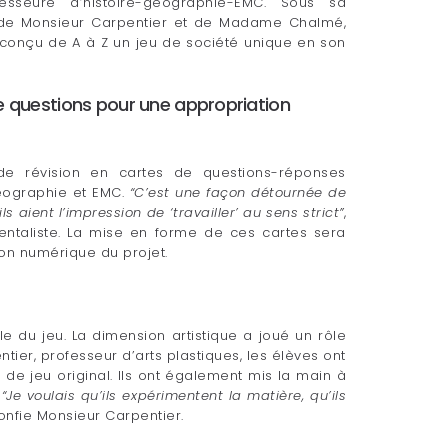
esseure d’histoire-géographie-EMC. Sous sa
e de Monsieur Carpentier et de Madame Chalmé,
 conçu de A à Z un jeu de société unique en son
e questions pour une appropriation
s de révision en cartes de questions-réponses
géographie et EMC.
“C’est une façon détournée de
s aient l’impression de ‘travailler’ au sens strict”
,
ntaliste. La mise en forme de ces cartes sera
ion numérique du projet.
lle du jeu. La dimension artistique a joué un rôle
ier, professeur d’arts plastiques, les élèves ont
 de jeu original. Ils ont également mis la main à
.
“Je voulais qu’ils expérimentent la matière, qu’ils
confie Monsieur Carpentier.