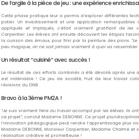
De l’argile à la pièce de jeu : une expérience enrichiss
Cette phase pratique leur a permis d’explorer différentes tech
potier. Un investissement et une application remarquables 
appliqués et impliqués, c’était vraiment gratifiant de les 
Carpentier. Les élèves ont ensuite découvert les étapes fascin
la cuisson des émaux, pour finir par la peinture des pions.
“Le
peu magique, on ne sait jamais vraiment à quoi va ressembler l
Un résultat “cuisiné” avec succès !
Le résultat de ces efforts combinés a été dévoilé après une 
est indéniable ! Ce jeu de société, fruit de leur travail col
révisions du DNB.
Bravo à la 3ème PM2A !
“Je suis vraiment fière du travail accompli par les élèves. Ils on
ce projet”
, conclut Madame DEBONNE. Ce projet pluridisciplina
l’innovation pédagogique peut rendre l’apprentissage plus vivan
Madame DEBONNE, Monsieur Carpentier, Madame Chalmé et su
réalisation créative et prometteuse !