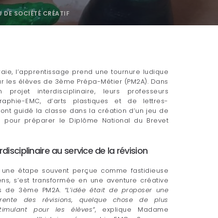
 DE SOCIÉTÉ CRÉATIF
aie, l’apprentissage prend une tournure ludique
ur les élèves de 3ème Prépa-Métier (PM2A). Dans
projet interdisciplinaire, leurs professeurs
graphie-EMC, d’arts plastiques et de lettres-
nt guidé la classe dans la création d’un jeu de
al pour préparer le Diplôme National du Brevet
rdisciplinaire au service de la révision
, une étape souvent perçue comme fastidieuse
ens, s’est transformée en une aventure créative
es de 3ème PM2A.
“L’idée était de proposer une
érente des révisions, quelque chose de plus
stimulant pour les élèves”
, explique Madame