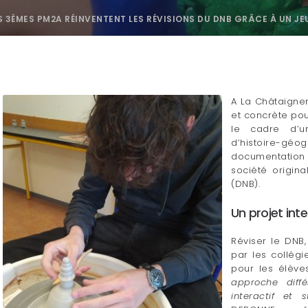
S 3ÈMES PM2A RÉINVENTENT LES RÉVISIONS DU DNB GRÂCE À UN JEU
A La Châtaigner
et concrète po
le cadre d’un 
d’histoire-géo
documentation o
société origin
(DNB).
Un projet inte
Réviser le DNB
par les collégi
pour les élèv
approche diff
interactif et 