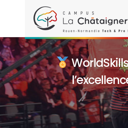
WorldSkill
l’excellenc