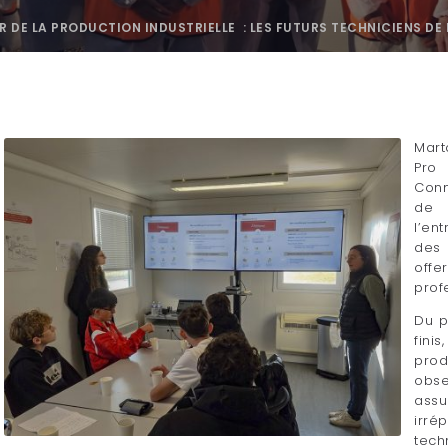
DE LA PRODUCTION INDUSTRIELLE : LES FUTURS TECHNICIENS DE 
Mart
Pro
Conn
de 
l’en
des 
offe
prof
Du p
fini
prod
obse
ass
irré
tech