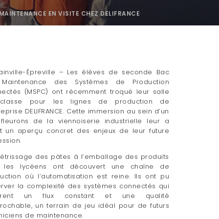
MAINTENANCE EN VISITE CHEZ DELIFRANCE
ainville-Épreville – Les élèves de seconde Bac
 Maintenance des Systèmes de Production
ectés (MSPC) ont récemment troqué leur salle
classe pour les lignes de production de
treprise DELIFRANCE. Cette immersion au sein d’un
fleurons de la viennoiserie industrielle leur a
rt un aperçu concret des enjeux de leur future
ession.
étrissage des pâtes à l’emballage des produits
s, les lycéens ont découvert une chaîne de
uction où l’automatisation est reine. Ils ont pu
rver la complexité des systèmes connectés qui
urent un flux constant et une qualité
prochable, un terrain de jeu idéal pour de futurs
niciens de maintenance.