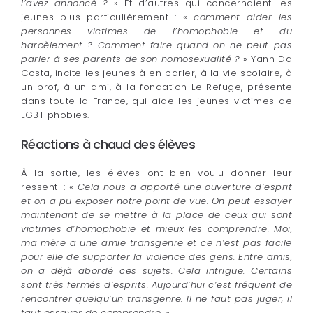
l’avez annoncé ?
» Et d’autres qui concernaient les
jeunes plus particulièrement : «
comment aider les
personnes victimes de l’homophobie et du
harcèlement ? Comment faire quand on ne peut pas
parler à ses parents de son homosexualité ?
» Yann Da
Costa, incite les jeunes à en parler, à la vie scolaire, à
un prof, à un ami, à la fondation Le Refuge, présente
dans toute la France, qui aide les jeunes victimes de
LGBT phobies.
Réactions à chaud des élèves
À la sortie, les élèves ont bien voulu donner leur
ressenti : «
Cela nous a apporté une ouverture d’esprit
et on a pu exposer notre point de vue. On peut essayer
maintenant de se mettre à la place de ceux qui sont
victimes d’homophobie et mieux les comprendre. Moi,
ma mère a une amie transgenre et ce n’est pas facile
pour elle de supporter la violence des gens. Entre amis,
on a déjà abordé ces sujets. Cela intrigue. Certains
sont très fermés d’esprits. Aujourd’hui c’est fréquent de
rencontrer quelqu’un transgenre. Il ne faut pas juger, il
faut essayer de comprendre.
»