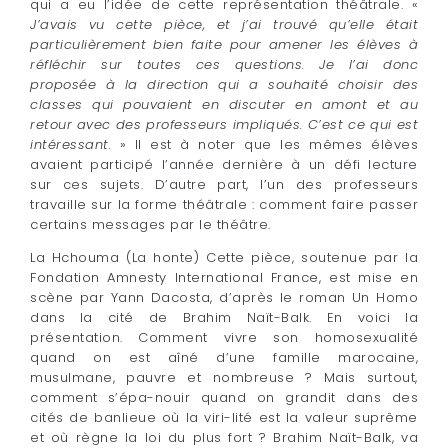
qui a eu l’idée de cette représentation théâtrale. «
J’avais vu cette pièce, et j’ai trouvé qu’elle était
particulièrement bien faite pour amener les élèves à
réfléchir sur toutes ces questions. Je l’ai donc
proposée à la direction qui a souhaité choisir des
classes qui pouvaient en discuter en amont et au
retour avec des professeurs impliqués. C’est ce qui est
intéressant.
» Il est à noter que les mêmes élèves
avaient participé l’année dernière à un défi lecture
sur ces sujets. D’autre part, l’un des professeurs
travaille sur la forme théâtrale : comment faire passer
certains messages par le théâtre.
La Hchouma (La honte) Cette pièce, soutenue par la
Fondation Amnesty International France, est mise en
scène par Yann Dacosta, d’après le roman Un Homo
dans la cité de Brahim Naït-Balk. En voici la
présentation. Comment vivre son homosexualité
quand on est aîné d’une famille marocaine,
musulmane, pauvre et nombreuse ? Mais surtout,
comment s’épa-nouir quand on grandit dans des
cités de banlieue où la viri-lité est la valeur suprême
et où règne la loi du plus fort ? Brahim Naït-Balk, va