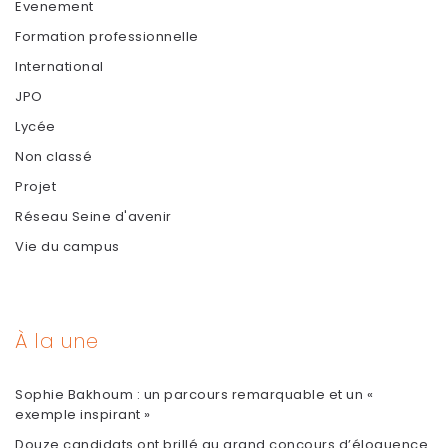
Evenement
Formation professionnelle
International
JPO
Lycée
Non classé
Projet
Réseau Seine d'avenir
Vie du campus
À la une
Sophie Bakhoum : un parcours remarquable et un «
exemple inspirant »
Douze candidats ont brillé au grand concours d’éloquence