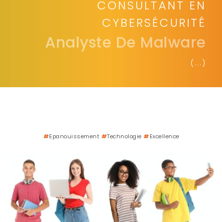
CONSULTANT EN
CYBERSÉCURITÉ
Analyste De Malware
(...)
#
Epanouissement
#
Technologie
#
Excellence