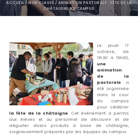
ACCUEIL
/
NON CLASSÉ
/
ANIMATION PASTORALE : FÊTE DE LA
CHÂTAIGNE AU CAMPUS
Le jeudi 17
octobre, de
11h30 à 15h00,
une
animation
de la
pastorale
a
été organisée
dans la cour
du campus
pour célébrer
la fête de la châtaigne
. Cet événement a permis
aux élèves et au personnel de découvrir et de
déguster divers produits à base de châtaigne,
soigneusement préparés par les équipes du campus.