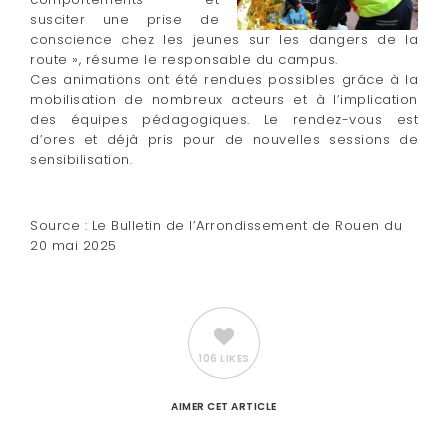
susciter une prise de
conscience chez les jeunes sur les dangers de la
route », résume le responsable du campus.
Ces animations ont été rendues possibles grâce à la
mobilisation de nombreux acteurs et à l’implication
des équipes pédagogiques. Le rendez-vous est
d’ores et déjà pris pour de nouvelles sessions de
sensibilisation.
Source : Le Bulletin de l’Arrondissement de Rouen du
20 mai 2025
106 LIKES
AIMER
CET ARTICLE