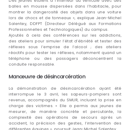
Des jeunes étaient à l’intérieur du véhicule avec des
balles en mousse dispersées dans l’habitacle, pour
montrer la dangerosité des objets dans une voiture
lors de chocs et de tonneaux », explique Jean-Michel
Salentey, DDFPT (Directeur Délégué aux Formations
Professionnelles et Technologiques) du campus.
Ajoutés à cela des conférences sur les addictions,
des ateliers pour simuler l’état d’ébriété et tester des
réflexes sous l’emprise de l’alcool ; des ateliers
réactifs pour tester les réflexes, notamment quand un
téléphone ou des passagers déconcentrent la
conduite responsable.
Manœuvre de désincarcération
La démonstration de désincarcération ayant été
interrompue le 3 avril, les sapeurs-pompiers sont
revenus, accompagnés du SMUR, incluant la prise en
charge des victimes. « Elle a permis aux jeunes de
mesurer, de manière concrète et percutante, la
complexité des opérations de secours après un
accident, la précision des gestes, l’intervention des
différentes équipes », poursuit Jean-Michel Salentey.