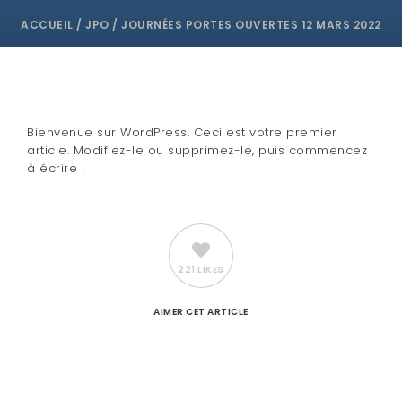
ACCUEIL
/
JPO
/
JOURNÉES PORTES OUVERTES 12 MARS 2022
Bienvenue sur WordPress. Ceci est votre premier
article. Modifiez-le ou supprimez-le, puis commencez
à écrire !
221 LIKES
AIMER
CET ARTICLE