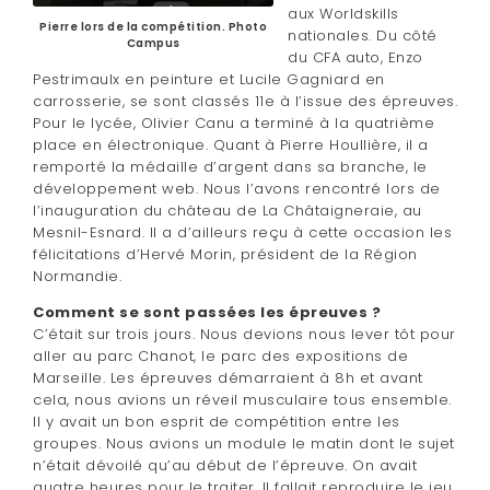
aux Worldskills
Pierre lors de la compétition. Photo
nationales. Du côté
Campus
du CFA auto, Enzo
Pestrimaulx en peinture et Lucile Gagniard en
carrosserie, se sont classés 11e à l’issue des épreuves.
Pour le lycée, Olivier Canu a terminé à la quatrième
place en électronique. Quant à Pierre Houllière, il a
remporté la médaille d’argent dans sa branche, le
développement web. Nous l’avons rencontré lors de
l’inauguration du château de La Châtaigneraie, au
Mesnil-Esnard. Il a d’ailleurs reçu à cette occasion les
félicitations d’Hervé Morin, président de la Région
Normandie.
Comment se sont passées les épreuves ?
C’était sur trois jours. Nous devions nous lever tôt pour
aller au parc Chanot, le parc des expositions de
Marseille. Les épreuves démarraient à 8h et avant
cela, nous avions un réveil musculaire tous ensemble.
Il y avait un bon esprit de compétition entre les
groupes. Nous avions un module le matin dont le sujet
n’était dévoilé qu’au début de l’épreuve. On avait
quatre heures pour le traiter. Il fallait reproduire le jeu