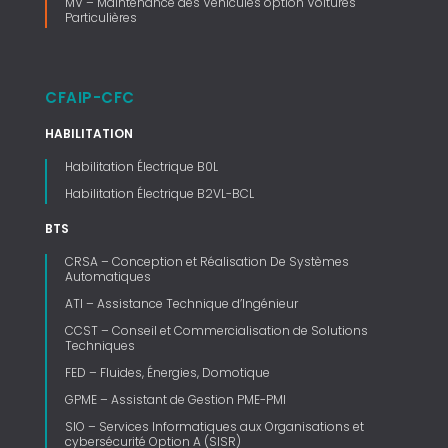
MV – Maintenance des Véhicules option Voitures
Particulières
CFAIP-CFC
HABILITATION
Habilitation Électrique B0L
Habilitation Électrique B2VL-BCL
BTS
CRSA – Conception et Réalisation De Systèmes
Automatiques
ATI – Assistance Technique d’Ingénieur
CCST – Conseil et Commercialisation de Solutions
Techniques
FED – Fluides, Énergies, Domotique
GPME – Assistant de Gestion PME-PMI
SIO – Services Informatiques aux Organisations et
cybersécurité Option A (SISR)