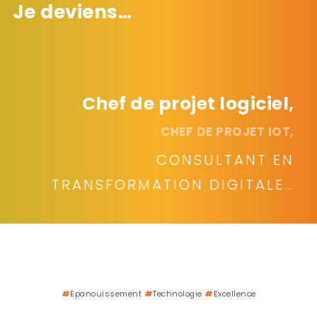
Je deviens…
Chef de projet logiciel,
CHEF DE PROJET IOT,
CONSULTANT EN
TRANSFORMATION DIGITALE…
#
Epanouissement
#
Technologie
#
Excellence