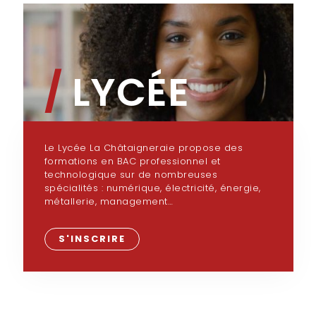
/
LYCÉE
Le Lycée La Châtaigneraie propose des
formations en BAC professionnel et
technologique sur de nombreuses
spécialités : numérique, électricité, énergie,
métallerie, management…
S'INSCRIRE