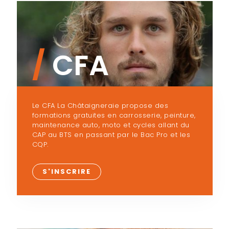
/
CFA
Le CFA La Châtaigneraie propose des
formations gratuites en carrosserie, peinture,
maintenance auto, moto et cycles allant du
CAP au BTS en passant par le Bac Pro et les
CQP.
S'INSCRIRE