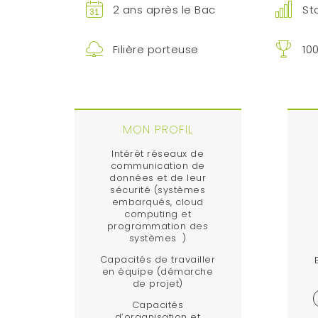
2 ans après le Bac
St
Filière porteuse
10
MON PROFIL
Intérêt réseaux de
communication de
données et de leur
sécurité (systèmes
embarqués, cloud
computing et
programmation des
systèmes )
Capacités de travailler
en équipe (démarche
de projet)
Capacités
d’organisation et